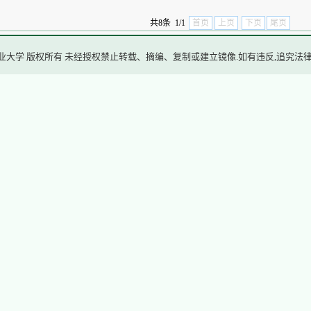
共8条 1/1
首页
上页
下页
尾页
业大学 版权所有 未经授权禁止转载、摘编、复制或建立镜像.如有违反,追究法