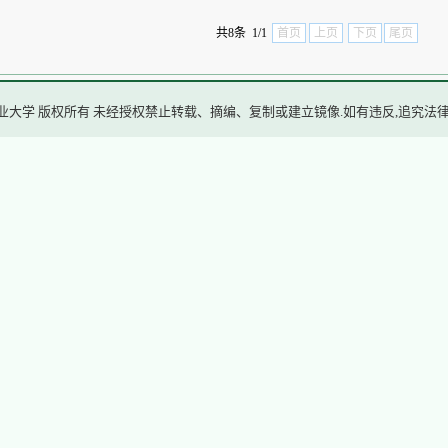
共8条 1/1
首页
上页
下页
尾页
业大学 版权所有 未经授权禁止转载、摘编、复制或建立镜像.如有违反,追究法